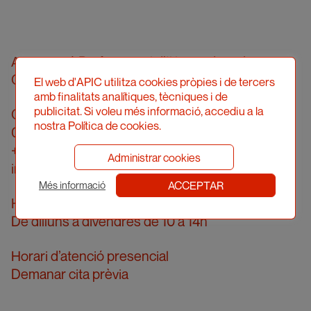
Associació Professional d’Il·lustradors de
Catalunya
El web d'APIC utilitza cookies pròpies i de tercers
amb finalitats analítiques, tècniques i de
publicitat. Si voleu més informació, accediu a la
Carrer Londres, 96, pral. 2a
nostra Política de cookies.
08036 Barcelona
+34 934 161 474
Administrar cookies
info@apic.cat
ACCEPTAR
Més informació
Horari d’atenció telefònica
De dilluns a divendres de 10 a 14h
Horari d’atenció presencial
Demanar cita prèvia