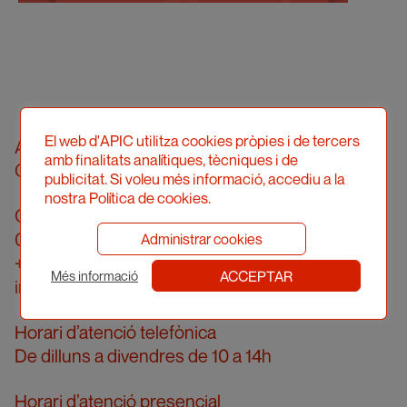
El web d'APIC utilitza cookies pròpies i de tercers
Associació Professional d’Il·lustradors de
amb finalitats analítiques, tècniques i de
Catalunya
publicitat. Si voleu més informació, accediu a la
nostra Política de cookies.
Carrer Londres, 96, pral. 2a
08036 Barcelona
Administrar cookies
+34 934 161 474
ACCEPTAR
Més informació
info@apic.cat
Horari d’atenció telefònica
De dilluns a divendres de 10 a 14h
Horari d’atenció presencial