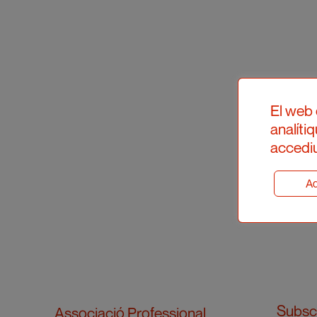
El web 
analíti
accediu
Ad
Subscr
Associació Professional