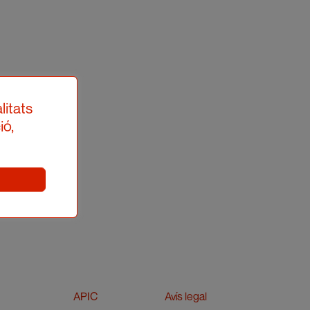
litats
ió,
APIC
Avís legal