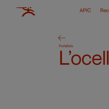
APIC
Rec
Portafolis
L’ocel