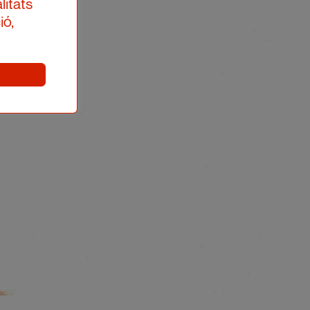
litats
ió,