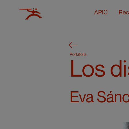
APIC
Rec
Portafolis
Los di
Eva Sán