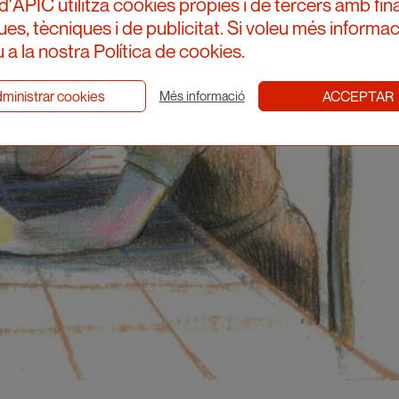
d'APIC utilitza cookies pròpies i de tercers amb fina
ques, tècniques i de publicitat. Si voleu més informac
 a la nostra Política de cookies.
ministrar cookies
ACCEPTAR
Més informació