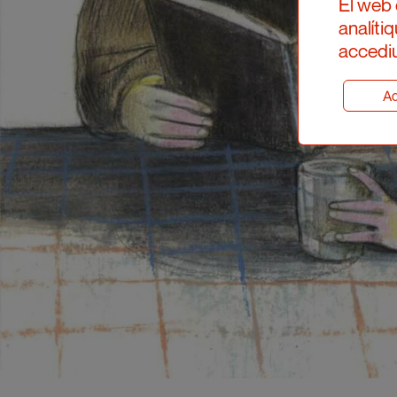
El web 
analíti
accediu
Ad