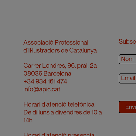
Subscr
Associació Professional
d’Il·lustradors de Catalunya
Carrer Londres, 96, pral. 2a
08036 Barcelona
+34 934 161 474
info@apic.cat
Horari d’atenció telefònica
De dilluns a divendres de 10 a
14h
Horari d’atenció presencial