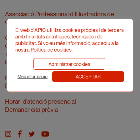
Associació Professional d’Il·lustradors de
Catalunya
El web d'APIC utilitza cookies pròpies i de tercers
amb finalitats analítiques, tècniques i de
Carrer Londres, 96, pral. 2a
publicitat. Si voleu més informació, accediu a la
08036 Barcelona
nostra Política de cookies.
+34 934 161 474
info@apic.cat
Administrar cookies
ACCEPTAR
Horari d’atenció telefònica
Més informació
De dilluns a divendres de 10 a 14h
Horari d’atenció presencial
Demanar cita prèvia
Instagram
facebook
twitter
youtube