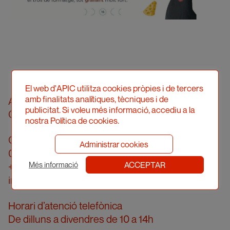
El web d'APIC utilitza cookies pròpies i de tercers
amb finalitats analítiques, tècniques i de
Associació Professional d’Il·lustradors de
publicitat. Si voleu més informació, accediu a la
Catalunya
nostra Política de cookies.
Carrer Londres, 96, pral. 2a
Administrar cookies
08036 Barcelona
ACCEPTAR
+34 934 161 474
Més informació
info@apic.cat
Horari d’atenció telefònica
De dilluns a divendres de 10 a 14h