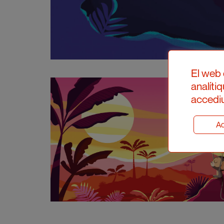
El web 
analíti
accediu
Ad