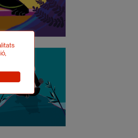
litats
ió,