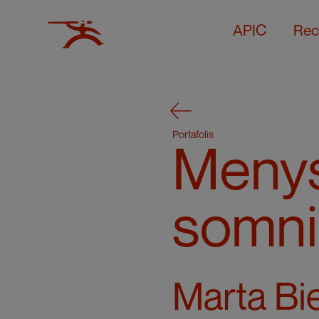
APIC
Rec
Portafolis
Menys
somni
Marta Bie