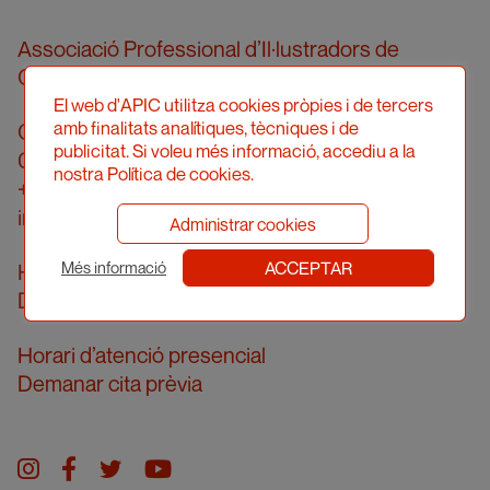
Associació Professional d’Il·lustradors de
Catalunya
El web d'APIC utilitza cookies pròpies i de tercers
amb finalitats analítiques, tècniques i de
Carrer Londres, 96, pral. 2a
publicitat. Si voleu més informació, accediu a la
08036 Barcelona
nostra Política de cookies.
+34 934 161 474
info@apic.cat
Administrar cookies
ACCEPTAR
Horari d’atenció telefònica
Més informació
De dilluns a divendres de 10 a 14h
Horari d’atenció presencial
Demanar cita prèvia
Instagram
facebook
twitter
youtube