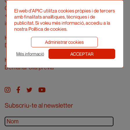
Carrer Londres, 96, pral. 2a
08036 Barcelona
El web d'APIC utilitza cookies pròpies i de tercers
+34 934 161 474
amb finalitats analítiques, tècniques i de
info@apic.cat
publicitat. Si voleu més informació, accediu a la
nostra Política de cookies.
Horari d’atenció telefònica
Administrar cookies
De dilluns a divendres de 10 a 14h
ACCEPTAR
Més informació
Horari d’atenció presencial
Demanar cita prèvia
Instagram
facebook
twitter
youtube
Subscriu-te al newsletter