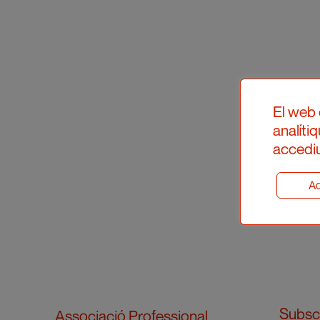
El web 
analíti
accediu
Ad
Subscr
Associació Professional