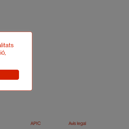
litats
ió,
APIC
Avís legal