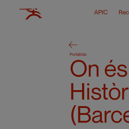
APIC
Rec
Portafolis
On és 
Histò
(Barce