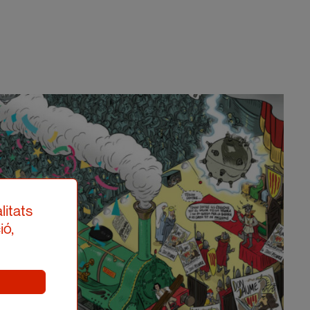
litats
ió,