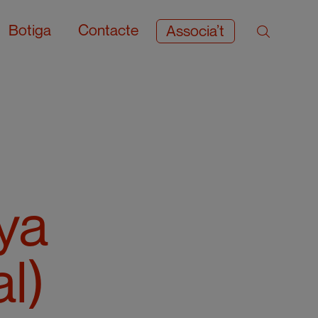
Botiga
Contacte
Associa’t
ya
l)