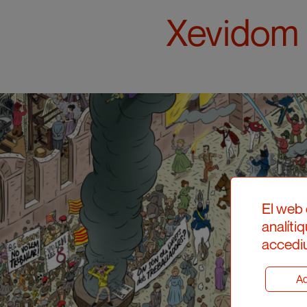
Xevidom
El web 
analíti
accediu
Ad