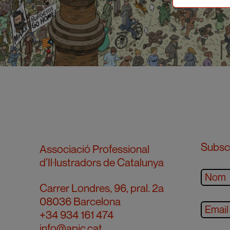
Subscr
Associació Professional
d’Il·lustradors de Catalunya
Carrer Londres, 96, pral. 2a
08036 Barcelona
+34 934 161 474
info@apic.cat