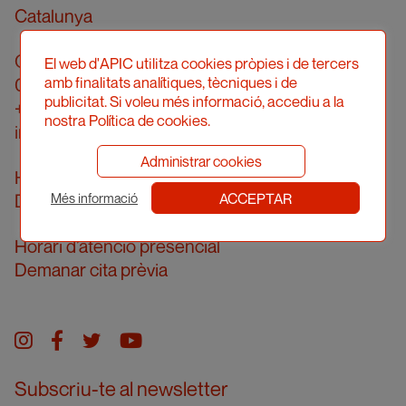
Catalunya
Carrer Londres, 96, pral. 2a
El web d'APIC utilitza cookies pròpies i de tercers
amb finalitats analítiques, tècniques i de
08036 Barcelona
publicitat. Si voleu més informació, accediu a la
+34 934 161 474
nostra Política de cookies.
info@apic.cat
Administrar cookies
Horari d’atenció telefònica
ACCEPTAR
De dilluns a divendres de 10 a 14h
Més informació
Horari d’atenció presencial
Demanar cita prèvia
Instagram
facebook
twitter
youtube
Subscriu-te al newsletter