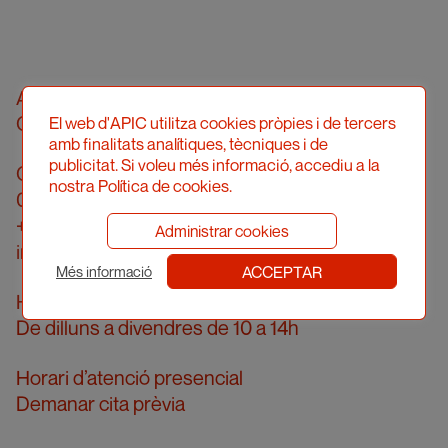
Associació Professional d’Il·lustradors de
Catalunya
El web d'APIC utilitza cookies pròpies i de tercers
amb finalitats analítiques, tècniques i de
publicitat. Si voleu més informació, accediu a la
Carrer Londres, 96, pral. 2a
nostra Política de cookies.
08036 Barcelona
+34 934 161 474
Administrar cookies
info@apic.cat
ACCEPTAR
Més informació
Horari d’atenció telefònica
De dilluns a divendres de 10 a 14h
Horari d’atenció presencial
Demanar cita prèvia