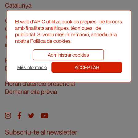
Catalunya
Carrer Londres, 96, pral. 2a
El web d'APIC utilitza cookies pròpies i de tercers
amb finalitats analítiques, tècniques i de
08036 Barcelona
publicitat. Si voleu més informació, accediu a la
+34 934 161 474
nostra Política de cookies.
info@apic.cat
Administrar cookies
Horari d’atenció telefònica
ACCEPTAR
De dilluns a divendres de 10 a 14h
Més informació
Horari d’atenció presencial
Demanar cita prèvia
Instagram
facebook
twitter
youtube
Subscriu-te al newsletter