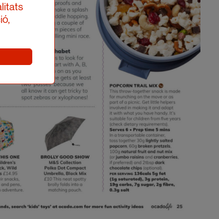
litats
ió,