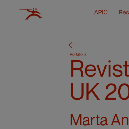
APIC
Rec
Portafolis
Revis
UK 2
Marta An