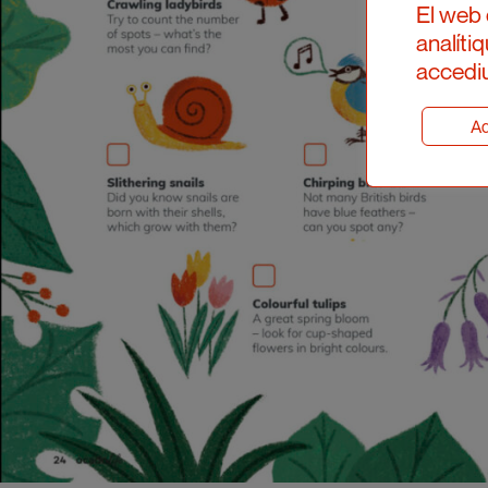
El web 
analíti
accediu
Ad