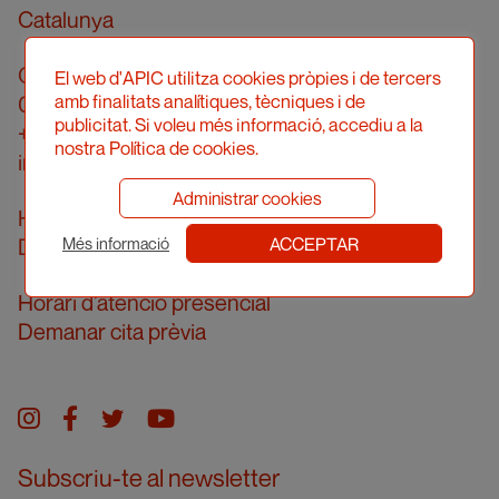
Catalunya
Carrer Londres, 96, pral. 2a
El web d'APIC utilitza cookies pròpies i de tercers
amb finalitats analítiques, tècniques i de
08036 Barcelona
publicitat. Si voleu més informació, accediu a la
+34 934 161 474
nostra Política de cookies.
info@apic.cat
Administrar cookies
Horari d’atenció telefònica
ACCEPTAR
De dilluns a divendres de 10 a 14h
Més informació
Horari d’atenció presencial
Demanar cita prèvia
Instagram
facebook
twitter
youtube
Subscriu-te al newsletter