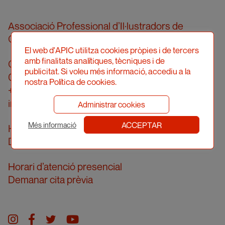
Associació Professional d’Il·lustradors de
Catalunya
El web d'APIC utilitza cookies pròpies i de tercers
amb finalitats analítiques, tècniques i de
Carrer Londres, 96, pral. 2a
publicitat. Si voleu més informació, accediu a la
08036 Barcelona
nostra Política de cookies.
+34 934 161 474
info@apic.cat
Administrar cookies
ACCEPTAR
Més informació
Horari d’atenció telefònica
De dilluns a divendres de 10 a 14h
Horari d’atenció presencial
Demanar cita prèvia
Instagram
facebook
twitter
youtube