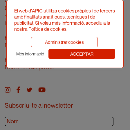
Carrer Londres, 96, pral. 2a
08036 Barcelona
El web d'APIC utilitza cookies pròpies i de tercers
+34 934 161 474
amb finalitats analítiques, tècniques i de
info@apic.cat
publicitat. Si voleu més informació, accediu a la
nostra Política de cookies.
Horari d’atenció telefònica
Administrar cookies
De dilluns a divendres de 10 a 14h
ACCEPTAR
Més informació
Horari d’atenció presencial
Demanar cita prèvia
Instagram
facebook
twitter
youtube
Subscriu-te al newsletter