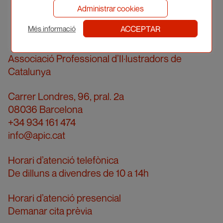
Administrar cookies
ACCEPTAR
Més informació
Associació Professional d’Il·lustradors de
Catalunya
Carrer Londres, 96, pral. 2a
08036 Barcelona
+34 934 161 474
info@apic.cat
Horari d’atenció telefònica
De dilluns a divendres de 10 a 14h
Horari d’atenció presencial
Demanar cita prèvia