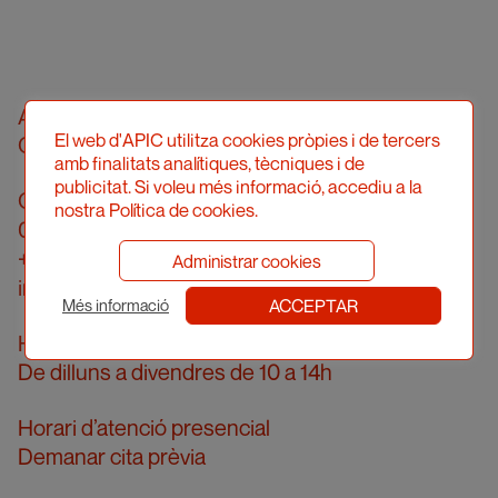
Associació Professional d’Il·lustradors de
El web d'APIC utilitza cookies pròpies i de tercers
Catalunya
amb finalitats analítiques, tècniques i de
publicitat. Si voleu més informació, accediu a la
Carrer Londres, 96, pral. 2a
nostra Política de cookies.
08036 Barcelona
+34 934 161 474
Administrar cookies
info@apic.cat
ACCEPTAR
Més informació
Horari d’atenció telefònica
De dilluns a divendres de 10 a 14h
Horari d’atenció presencial
Demanar cita prèvia