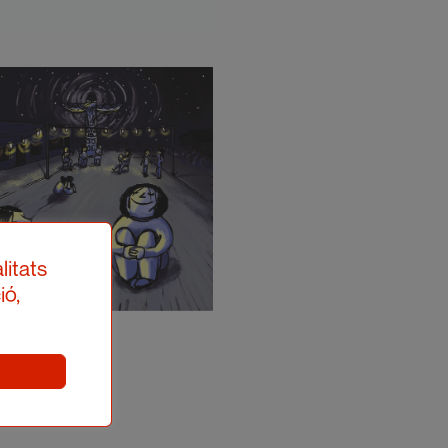
litats
ió,