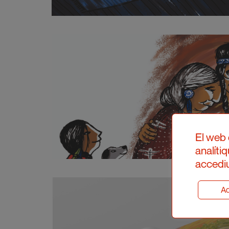
El web 
analíti
accediu
Ad