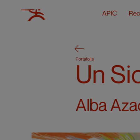
APIC
Rec
Portafolis
Un Si
Alba Aza