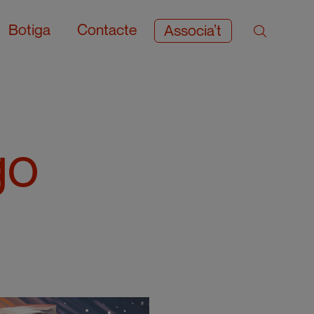
Botiga
Contacte
Associa’t
go