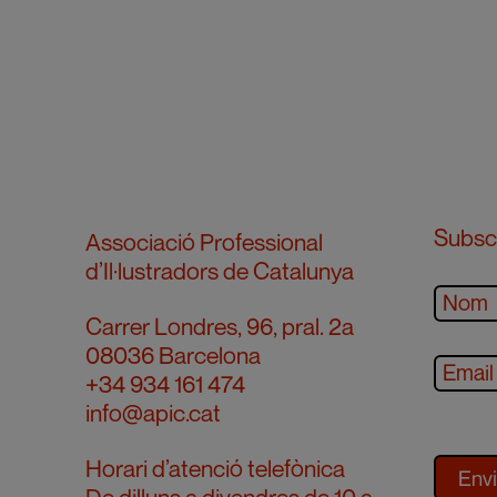
Subscr
Associació Professional
d’Il·lustradors de Catalunya
Carrer Londres, 96, pral. 2a
08036 Barcelona
+34 934 161 474
info@apic.cat
Horari d’atenció telefònica
De dilluns a divendres de 10 a