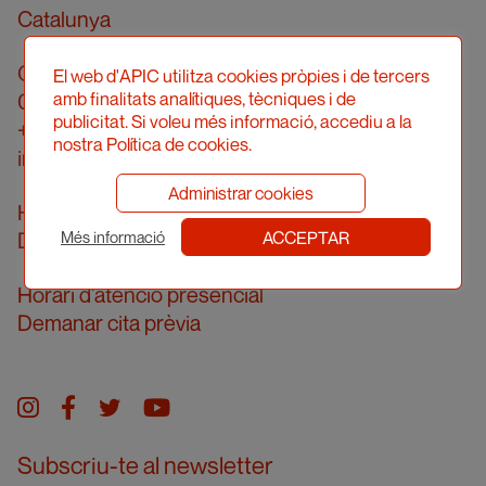
Catalunya
Carrer Londres, 96, pral. 2a
El web d'APIC utilitza cookies pròpies i de tercers
amb finalitats analítiques, tècniques i de
08036 Barcelona
publicitat. Si voleu més informació, accediu a la
+34 934 161 474
nostra Política de cookies.
info@apic.cat
Administrar cookies
Horari d’atenció telefònica
ACCEPTAR
De dilluns a divendres de 10 a 14h
Més informació
Horari d’atenció presencial
Demanar cita prèvia
Instagram
facebook
twitter
youtube
Subscriu-te al newsletter