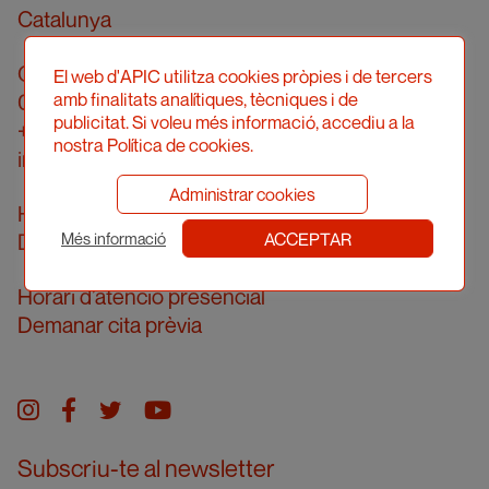
Catalunya
Carrer Londres, 96, pral. 2a
El web d'APIC utilitza cookies pròpies i de tercers
amb finalitats analítiques, tècniques i de
08036 Barcelona
publicitat. Si voleu més informació, accediu a la
+34 934 161 474
nostra Política de cookies.
info@apic.cat
Administrar cookies
Horari d’atenció telefònica
ACCEPTAR
De dilluns a divendres de 10 a 14h
Més informació
Horari d’atenció presencial
Demanar cita prèvia
Instagram
facebook
twitter
youtube
Subscriu-te al newsletter