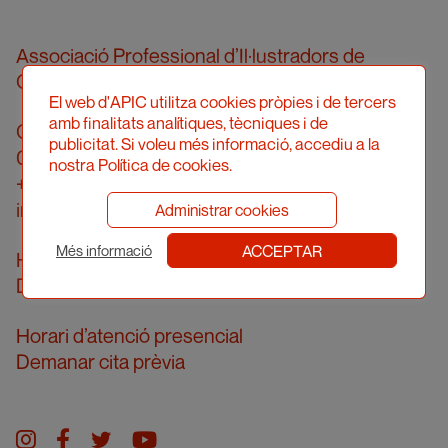
Associació Professional d’Il·lustradors de
Catalunya
El web d'APIC utilitza cookies pròpies i de tercers
amb finalitats analítiques, tècniques i de
Carrer Londres, 96, pral. 2a
publicitat. Si voleu més informació, accediu a la
08036 Barcelona
nostra Política de cookies.
+34 934 161 474
info@apic.cat
Administrar cookies
ACCEPTAR
Més informació
Horari d’atenció telefònica
De dilluns a divendres de 10 a 14h
Horari d’atenció presencial
Demanar cita prèvia
Instagram
facebook
twitter
youtube