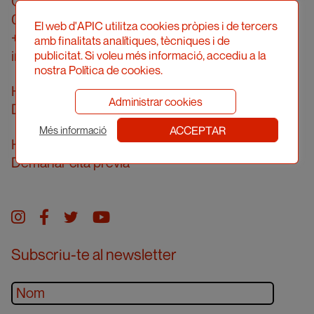
Carrer Londres, 96, pral. 2a
08036 Barcelona
El web d'APIC utilitza cookies pròpies i de tercers
+34 934 161 474
amb finalitats analítiques, tècniques i de
info@apic.cat
publicitat. Si voleu més informació, accediu a la
nostra Política de cookies.
Horari d’atenció telefònica
Administrar cookies
De dilluns a divendres de 10 a 14h
ACCEPTAR
Més informació
Horari d’atenció presencial
Demanar cita prèvia
Instagram
facebook
twitter
youtube
Subscriu-te al newsletter