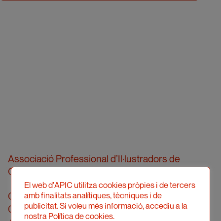
Associació Professional d’Il·lustradors de
Catalunya
El web d'APIC utilitza cookies pròpies i de tercers
Carrer Londres, 96, pral. 2a
amb finalitats analítiques, tècniques i de
publicitat. Si voleu més informació, accediu a la
08036 Barcelona
nostra Política de cookies.