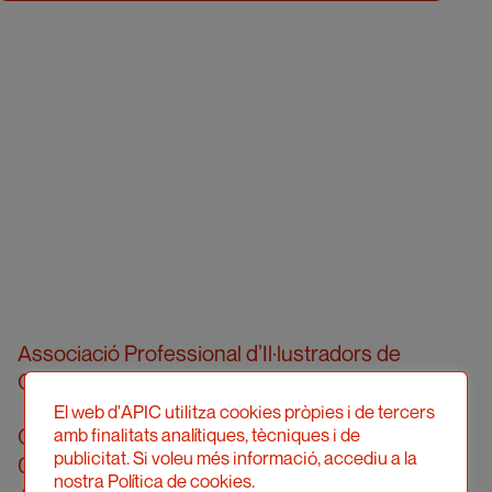
Associació Professional d’Il·lustradors de
Catalunya
El web d'APIC utilitza cookies pròpies i de tercers
Carrer Londres, 96, pral. 2a
amb finalitats analítiques, tècniques i de
publicitat. Si voleu més informació, accediu a la
08036 Barcelona
nostra Política de cookies.