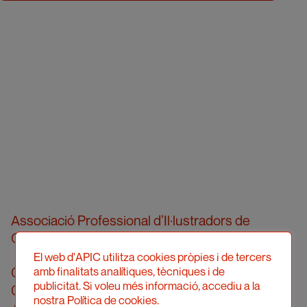
Associació Professional d’Il·lustradors de
Catalunya
El web d'APIC utilitza cookies pròpies i de tercers
Carrer Londres, 96, pral. 2a
amb finalitats analítiques, tècniques i de
publicitat. Si voleu més informació, accediu a la
08036 Barcelona
nostra Política de cookies.