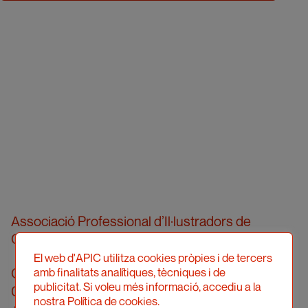
Associació Professional d’Il·lustradors de
Catalunya
El web d'APIC utilitza cookies pròpies i de tercers
Carrer Londres, 96, pral. 2a
amb finalitats analítiques, tècniques i de
publicitat. Si voleu més informació, accediu a la
08036 Barcelona
nostra Política de cookies.