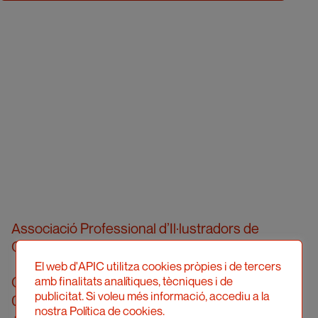
Associació Professional d’Il·lustradors de
Catalunya
El web d'APIC utilitza cookies pròpies i de tercers
Carrer Londres, 96, pral. 2a
amb finalitats analítiques, tècniques i de
publicitat. Si voleu més informació, accediu a la
08036 Barcelona
nostra Política de cookies.