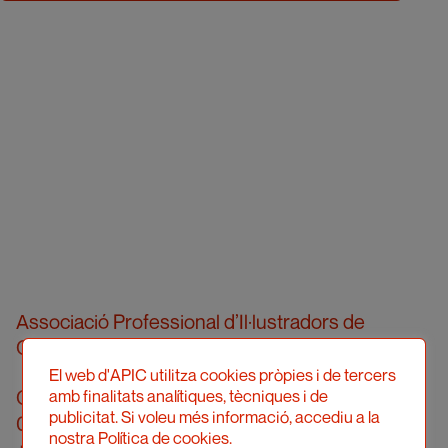
Associació Professional d’Il·lustradors de
Catalunya
El web d'APIC utilitza cookies pròpies i de tercers
Carrer Londres, 96, pral. 2a
amb finalitats analítiques, tècniques i de
publicitat. Si voleu més informació, accediu a la
08036 Barcelona
nostra Política de cookies.