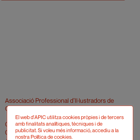
Associació Professional d’Il·lustradors de
Catalunya
El web d'APIC utilitza cookies pròpies i de tercers
Carrer Londres, 96, pral. 2a
amb finalitats analítiques, tècniques i de
publicitat. Si voleu més informació, accediu a la
08036 Barcelona
nostra Política de cookies.