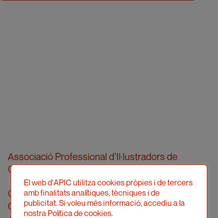
Associació Professional d’Il·lustradors de
Catalunya
El web d'APIC utilitza cookies pròpies i de tercers
Carrer Londres, 96, pral. 2a
amb finalitats analítiques, tècniques i de
publicitat. Si voleu més informació, accediu a la
08036 Barcelona
nostra Política de cookies.