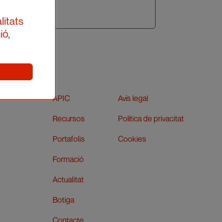
litats
ió,
APIC
Avís legal
Recursos
Política de privacitat
Portafolis
Cookies
Formació
Actualitat
Botiga
Contacte