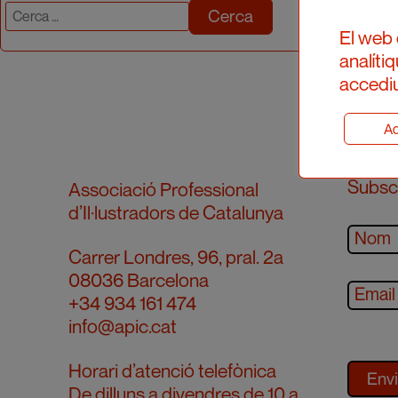
Cerca:
El web 
analíti
accediu
Ad
Subscr
Associació Professional
d’Il·lustradors de Catalunya
Carrer Londres, 96, pral. 2a
08036 Barcelona
+34 934 161 474
info@apic.cat
Horari d’atenció telefònica
De dilluns a divendres de 10 a