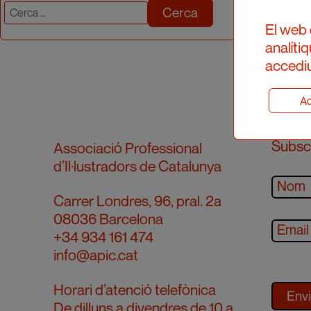
Cerca:
El web 
analíti
accediu
Ad
Subscr
Associació Professional
d’Il·lustradors de Catalunya
Carrer Londres, 96, pral. 2a
08036 Barcelona
+34 934 161 474
info@apic.cat
Horari d’atenció telefònica
De dilluns a divendres de 10 a