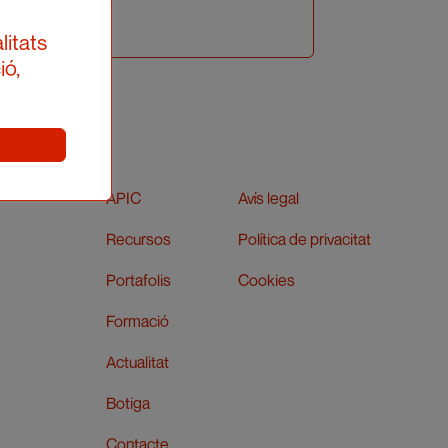
litats
ió,
APIC
Avís legal
Recursos
Política de privacitat
Portafolis
Cookies
Formació
Actualitat
Botiga
Contacte