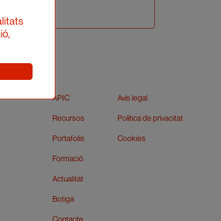
litats
ió,
APIC
Avís legal
Recursos
Política de privacitat
Portafolis
Cookies
Formació
Actualitat
Botiga
Contacte