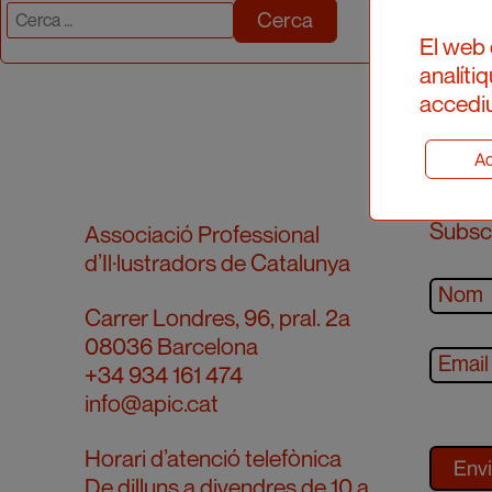
Cerca:
El web 
analíti
accediu
Ad
Subscr
Associació Professional
d’Il·lustradors de Catalunya
Carrer Londres, 96, pral. 2a
08036 Barcelona
+34 934 161 474
info@apic.cat
Horari d’atenció telefònica
De dilluns a divendres de 10 a