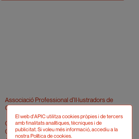
Associació Professional d’Il·lustradors de
Catalunya
El web d'APIC utilitza cookies pròpies i de tercers
Carrer Londres, 96, pral. 2a
amb finalitats analítiques, tècniques i de
publicitat. Si voleu més informació, accediu a la
08036 Barcelona
nostra Política de cookies.