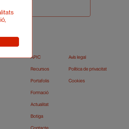
litats
ió,
APIC
Avís legal
Recursos
Política de privacitat
Portafolis
Cookies
Formació
Actualitat
Botiga
Contacte