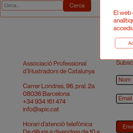
Cerca:
El web 
analíti
accediu
Ad
Subscr
Associació Professional
d’Il·lustradors de Catalunya
Carrer Londres, 96, pral. 2a
08036 Barcelona
+34 934 161 474
info@apic.cat
Horari d’atenció telefònica
De dilluns a divendres de 10 a