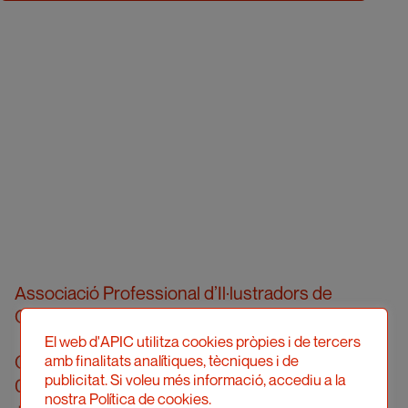
Associació Professional d’Il·lustradors de
Catalunya
El web d'APIC utilitza cookies pròpies i de tercers
Carrer Londres, 96, pral. 2a
amb finalitats analítiques, tècniques i de
publicitat. Si voleu més informació, accediu a la
08036 Barcelona
nostra Política de cookies.