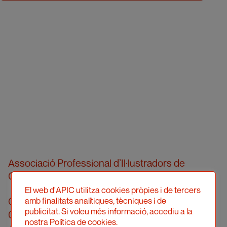
Associació Professional d’Il·lustradors de
Catalunya
El web d'APIC utilitza cookies pròpies i de tercers
Carrer Londres, 96, pral. 2a
amb finalitats analítiques, tècniques i de
publicitat. Si voleu més informació, accediu a la
08036 Barcelona
nostra Política de cookies.