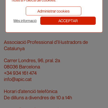
nostra Política de cookies.
Administrar cookies
ACCEPTAR
Més informació
Associació Professional d’Il·lustradors de
Catalunya
Carrer Londres, 96, pral. 2a
08036 Barcelona
+34 934 161 474
info@apic.cat
Horari d’atenció telefònica
De dilluns a divendres de 10 a 14h