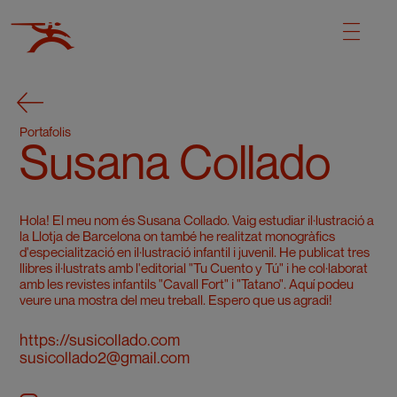
Portafolis
Susana Collado
Hola! El meu nom és Susana Collado. Vaig estudiar il·lustració a
la Llotja de Barcelona on també he realitzat monogràfics
d'especialització en il·lustració infantil i juvenil. He publicat tres
llibres il·lustrats amb l'editorial "Tu Cuento y Tú" i he col·laborat
amb les revistes infantils "Cavall Fort" i "Tatano". Aquí podeu
veure una mostra del meu treball. Espero que us agradi!
https://susicollado.com
susicollado2@gmail.com