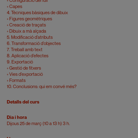
◦ Configuració del full
◦ Capes
4. Tècniques bàsiques de dibuix
◦ Figures geomètriques
◦ Creació de traçats
◦ Dibuix a mà alçada
5. Modificació d’atributs
6. Transformació d’objectes
7. Treball amb text
8. Aplicació d’efectes
9. Exportació
◦ Gestió de fitxers
◦ Vies d’exportació
◦ Formats
10. Conclusions: qui em convé més?
Detalls del curs
Dia i hora
Dijous 25 de març (10 a 13 h) 3 h.