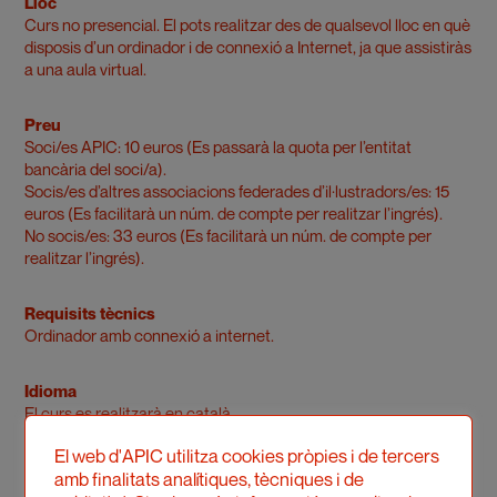
Lloc
Curs no presencial. El pots realitzar des de qualsevol lloc en què
disposis d’un ordinador i de connexió a Internet, ja que assistiràs
a una aula virtual.
Preu
Soci/es APIC: 10 euros (Es passarà la quota per l’entitat
bancària del soci/a).
Socis/es d’altres associacions federades d’il·lustradors/es: 15
euros (Es facilitarà un núm. de compte per realitzar l’ingrés).
No socis/es: 33 euros (Es facilitarà un núm. de compte per
realitzar l’ingrés).
Requisits tècnics
Ordinador amb connexió a internet.
Idioma
El curs es realitzarà en català.
El web d'APIC utilitza cookies pròpies i de tercers
Professor
amb finalitats analítiques, tècniques i de
Toni Lirio. Llicenciat en Belles Arts i diplomat en teoria i crítica