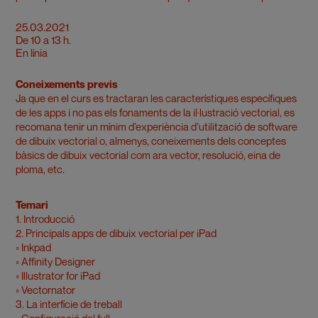
25.03.2021
De 10 a 13 h.
En línia
Coneixements previs
Ja que en el curs es tractaran les característiques específiques
de les apps i no pas els fonaments de la il·lustració vectorial, es
recomana tenir un mínim d’experiència d’utilització de software
de dibuix vectorial o, almenys, coneixements dels conceptes
bàsics de dibuix vectorial com ara vector, resolució, eina de
ploma, etc.
Temari
1. Introducció
2. Principals apps de dibuix vectorial per iPad
◦ Inkpad
◦ Affinity Designer
◦ Illustrator for iPad
◦ Vectornator
3. La interfície de treball