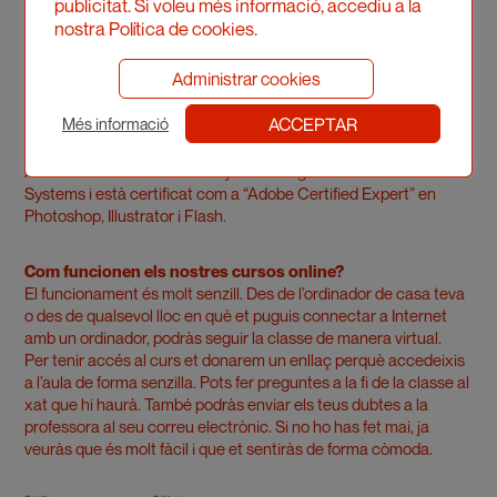
publicitat. Si voleu més informació, accediu a la
d’art contemporani. Ha desenvolupat la seva carrera al voltant
nostra Política de cookies.
de les tecnologies multimèdia aplicades a l’entorn gràfic i
creatiu i en aquesta àrea ha col·laborat amb fabricants com ara
Administrar cookies
Apple, Adobe, Macromedia, Quark, Wacom, DAZ 3D o
Metacreations. La seva experiència docent en tecnologia
ACCEPTAR
Més informació
multimèdia arranca l’any 1992 i ha impartit classes i xerrades
amb moltes universitats de l’estat espanyol i portuguès.
Actualment treballa com a Systems Engineer en Adobe
Systems i està certificat com a “Adobe Certified Expert” en
Photoshop, Illustrator i Flash.
Com funcionen els nostres cursos online?
El funcionament és molt senzill. Des de l’ordinador de casa teva
o des de qualsevol lloc en què et puguis connectar a Internet
amb un ordinador, podràs seguir la classe de manera virtual.
Per tenir accés al curs et donarem un enllaç perquè accedeixis
a l’aula de forma senzilla. Pots fer preguntes a la fi de la classe al
xat que hi haurà. També podràs enviar els teus dubtes a la
professora al seu correu electrònic. Si no ho has fet mai, ja
veuràs que és molt fàcil i que et sentiràs de forma còmoda.