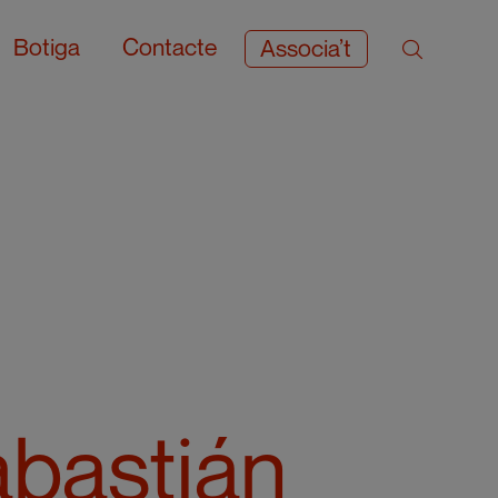
Botiga
Contacte
Associa’t
abastián