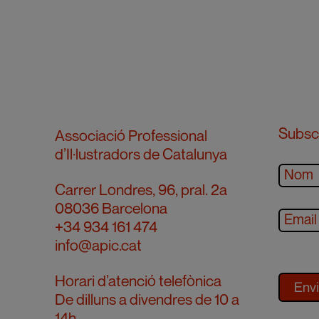
Subscr
Associació Professional
d’Il·lustradors de Catalunya
Carrer Londres, 96, pral. 2a
08036 Barcelona
+34 934 161 474
info@apic.cat
Horari d’atenció telefònica
De dilluns a divendres de 10 a
14h