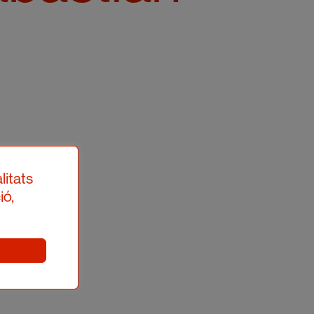
litats
ió,