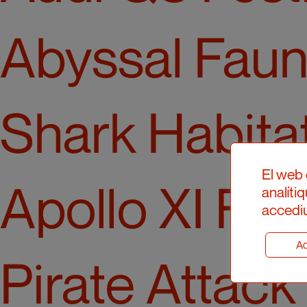
Abyssal Fau
Shark Habita
El web 
Apollo XI Ful
analíti
accediu
Ad
Pirate Attack