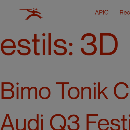
APIC
Rec
estils:
3D
Bimo Tonik 
Audi Q3 Fest