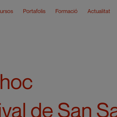
ursos
Portafolis
Formació
Actualitat
Choc
ival de San S